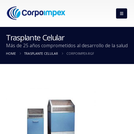
Trasplante Celular
Más de 25 años comprometidos al desarrollo de la salud
HOME
TRASPLANTE CELULAR
CORPOIMPEX-RGF