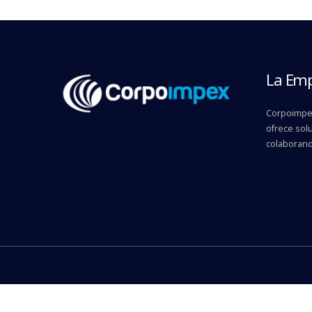
La Em
Corpoimpex
ofrece solu
colaborand