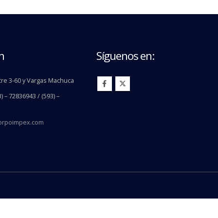
n
Síguenos en:
re 3-60 y Vargas Machuca
) – 72836943 / (593) –
orpoimpex.com