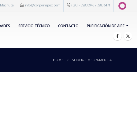
s Machuca
info@corpoimpex.com
(593) - 72836943 / 72836471
DADES
SERVICIO TÉCNICO
CONTACTO
PURIFICACIÓN DE AIRE
HOME
SLIDER-SIMEON-MEDICAL