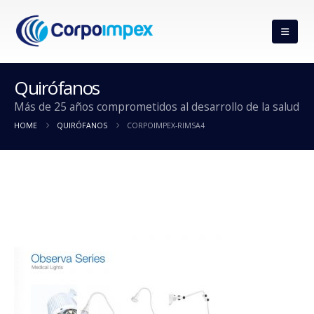
Quirófanos
Más de 25 años comprometidos al desarrollo de la salud
HOME
QUIRÓFANOS
CORPOIMPEX-RIMSA4