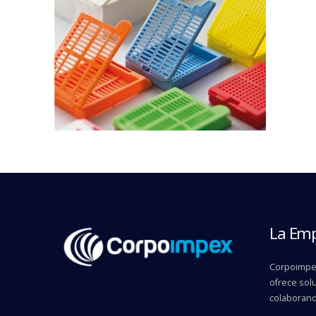
La Em
Corpoimpex
ofrece solu
colaborand