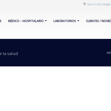
Sucre 3-60 y Varga
S
MÉDICO – HOSPITALARIO
LABORATORIOS
CLIENTES / NOVE
 la salud
HO