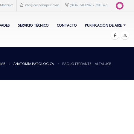
s Machuca
info@corpoimpex.com
(593) - 72836943 / 72836471
DADES
SERVICIO TÉCNICO
CONTACTO
PURIFICACIÓN DE AIRE
ME
ANATOMÍA PATOLÓGICA
PAOLO FERRANTE – ALTALUCE