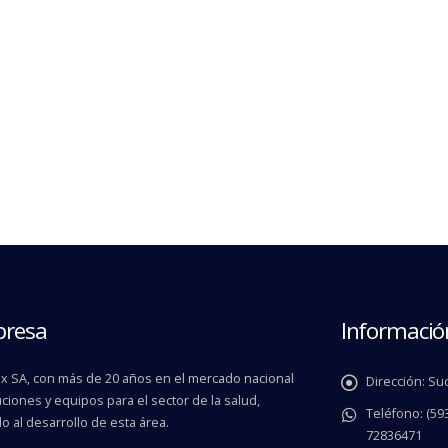
presa
Informació
 SA, con más de 20 años en el mercado nacional
Dirección:
Suc
ciones y equipos para el sector de la salud,
Teléfono:
(593
o al desarrollo de esta área.
72836471