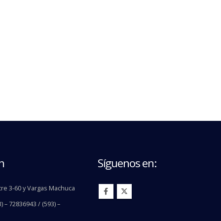
n
Síguenos en:
re 3-60 y Vargas Machuca
) – 72836943 / (593) –