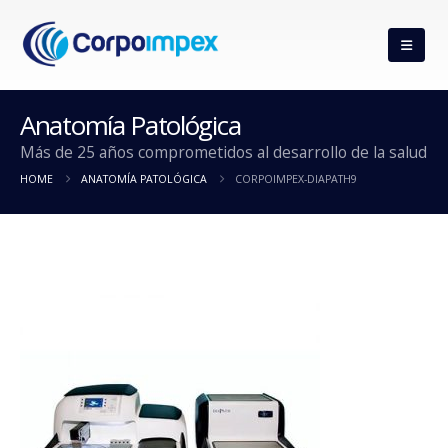
Anatomía Patológica
Más de 25 años comprometidos al desarrollo de la salud
HOME
ANATOMÍA PATOLÓGICA
CORPOIMPEX-DIAPATH9