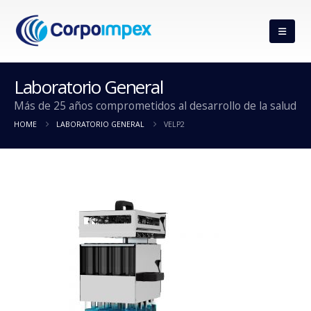
Laboratorio General
Más de 25 años comprometidos al desarrollo de la salud
HOME
LABORATORIO GENERAL
VELP2