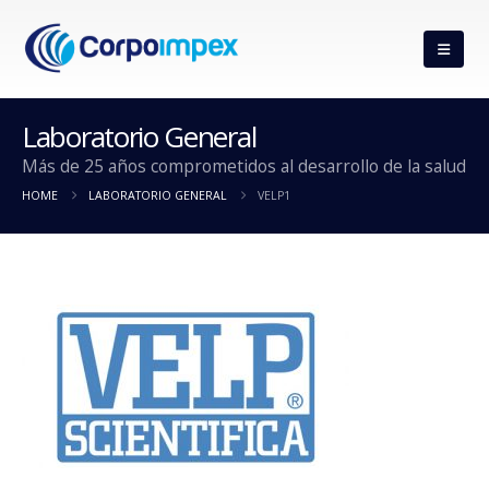
Laboratorio General
Más de 25 años comprometidos al desarrollo de la salud
HOME
LABORATORIO GENERAL
VELP1