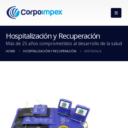
Hospitalización y Recuperación
Más de 25 años comprometidos al desarrollo de la salud
HOME
HOSPITALIZACIÓN Y RECUPERACIÓN
HOT-DOG-6