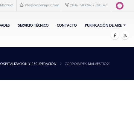
s Machuca
info@corpoimpex.com
(593) - 72836943 / 72836471
DADES
SERVICIO TÉCNICO
CONTACTO
PURIFICACIÓN DE AIRE
OSPITALIZACIÓN Y RECUPERACIÓN
CORPOIMPEX-MALVESTIO21