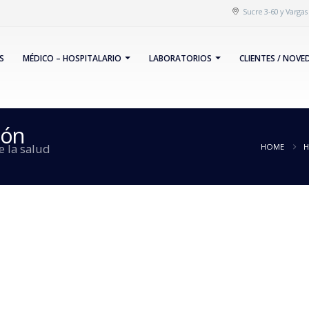
Sucre 3-60 y Varga
S
MÉDICO – HOSPITALARIO
LABORATORIOS
CLIENTES / NOVE
ión
 la salud
HOME
H