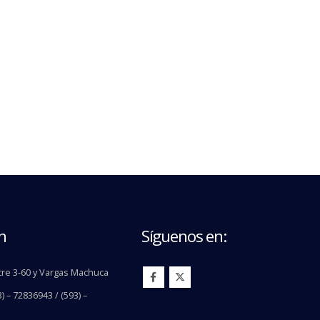
n
Síguenos en:
re 3-60 y Vargas Machuca
) – 72836943 / (593) –