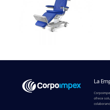
La Em
Corpoimpex
ofrece solu
colaborand