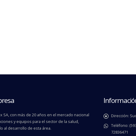
presa
Informació
 SA, con más de 20 años en el mercado nacional
Dirección:
Suc
ciones y equipos para el sector de la salud,
Teléfono:
(593
o al desarrollo de esta área.
72836471