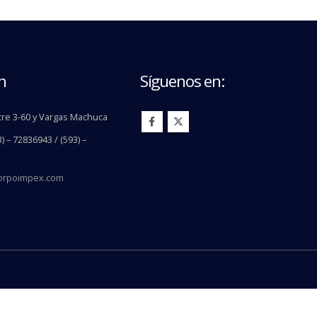
n
Síguenos en:
re 3-60 y Vargas Machuca
) – 72836943 / (593) –
orpoimpex.com