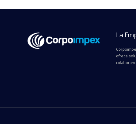
La Em
Corpoimpex
ofrece solu
colaborand