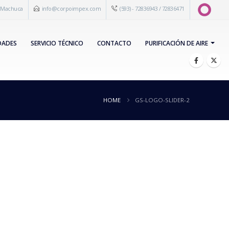
s Machuca
info@corpoimpex.com
(593) - 72836943 / 72836471
DADES
SERVICIO TÉCNICO
CONTACTO
PURIFICACIÓN DE AIRE
HOME
GS-LOGO-SLIDER-2