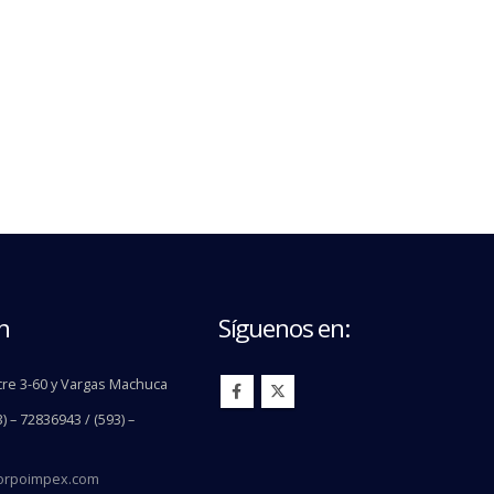
n
Síguenos en:
re 3-60 y Vargas Machuca
) – 72836943 / (593) –
orpoimpex.com