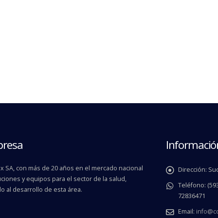
presa
Informació
 SA, con más de 20 años en el mercado nacional
Dirección:
Suc
ciones y equipos para el sector de la salud,
Teléfono:
(593
o al desarrollo de esta área.
72836471
Email:
info@c