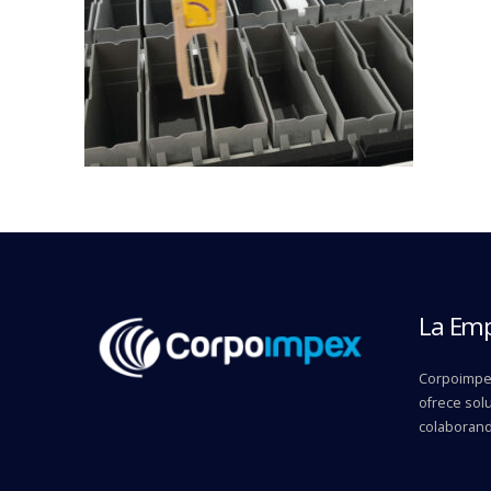
La Em
Corpoimpex
ofrece solu
colaborand