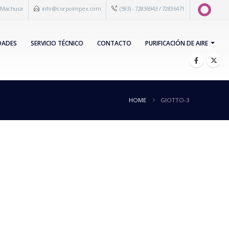
s Machuca
info@corpoimpex.com
(593) - 72836943 / 72836471
DADES
SERVICIO TÉCNICO
CONTACTO
PURIFICACIÓN DE AIRE
HOME
GIOTTO-3