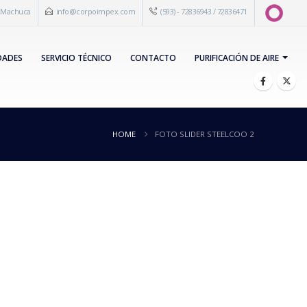
s Machuca
info@corpoimpex.com
(593) - 72836943 / 72836471
DADES
SERVICIO TÉCNICO
CONTACTO
PURIFICACIÓN DE AIRE
HOME
FOTO SLIDER STEELCOO 2