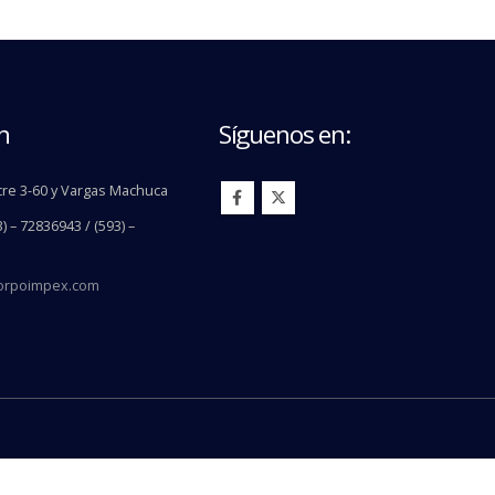
n
Síguenos en:
re 3-60 y Vargas Machuca
) – 72836943 / (593) –
orpoimpex.com