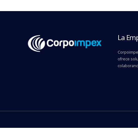
La Em
Corpoimpex
ofrece solu
colaborand