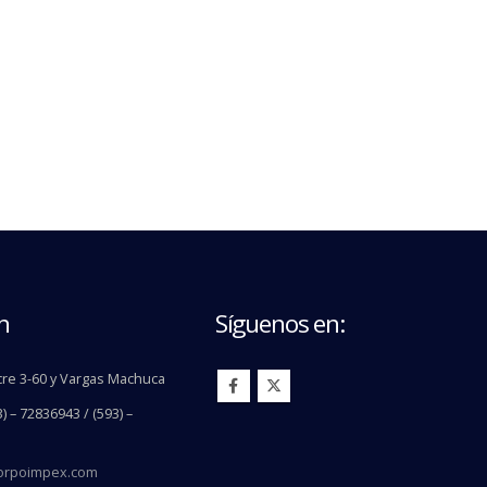
n
Síguenos en:
re 3-60 y Vargas Machuca
) – 72836943 / (593) –
orpoimpex.com