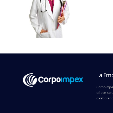
La Em
Corpoimpex
ofrece solu
colaborand