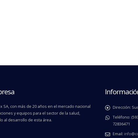
presa
Informació
 SA, con más de 20 años en el mercado nacional
Dirección:
Suc
ciones y equipos para el sector de la salud,
Teléfono:
(593
o al desarrollo de esta área.
72836471
Email:
info@c