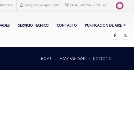
s Machuca
info@corpoimpex.com
(593) - 72836943 / 72836471
DADES
SERVICIO TÉCNICO
CONTACTO
PURIFICACIÓN DE AIRE
HOME
MARY ANN DOE
DOCTOR-3