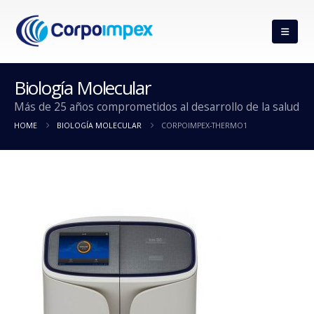
Biología Molecular
Más de 25 años comprometidos al desarrollo de la salud
HOME
BIOLOGÍA MOLECULAR
CORPOIMPEX-THERMO1